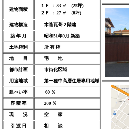
１Ｆ
：
83 ㎡ (25坪)
建物面積
２Ｆ
：
27 ㎡ (8坪)
建物構造
木造瓦葺２階建
築 年 月
昭和51年9月 新築
土地権利
所 有 権
地 目
宅 地
都市計画
市街化区域
用途地域
第一種中高層住居専用地域
建ぺい率
60 ％
容 積 率
200 ％
現 況
空 家
引 渡 日
相 談