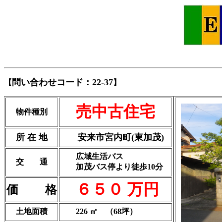
問い合わせコード：22-37
【
】
売中古住宅
物件種別
所 在 地
安来市宮内町(東加茂)
広域生活バス
交 通
加茂バス停より徒歩10分
６５０ 万円
価 格
土地面積
226 ㎡ （68坪）