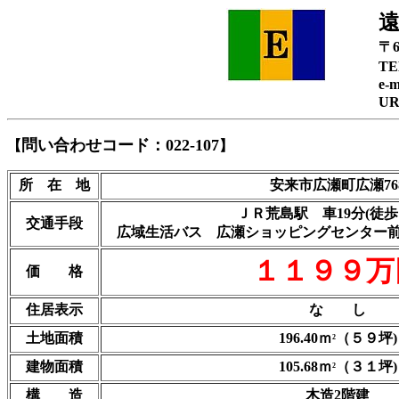
〒
TE
e-m
U
問い合わせコード：022-107
【
】
所 在 地
安来市広瀬町広瀬76
ＪＲ荒島駅 車19分(徒歩1
交通手段
広域生活バス 広瀬ショッピングセンター前バ
１１９９万
価 格
住居表示
な し
土地面積
196.40ｍ
（５９坪)
2
建物面積
105.68ｍ
（３１坪)
2
構 造
木造2階建