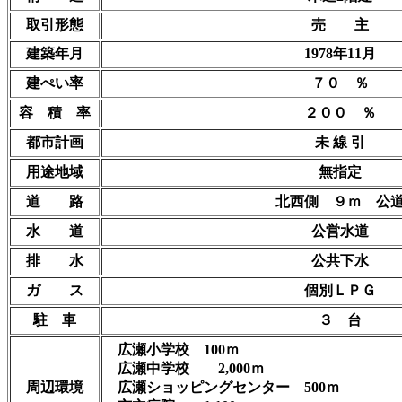
取引形態
売 主
建築年月
1978年11月
建ぺい率
７０ ％
容 積 率
２００ ％
都市計画
未 線 引
用途地域
無指定
道 路
北西側 ９ｍ 公
水 道
公営水道
排 水
公共下水
ガ ス
個別ＬＰＧ
駐 車
３ 台
広瀬小学校 100ｍ
広瀬中学校 2,000ｍ
周辺環境
広瀬ショッピングセンター 500ｍ