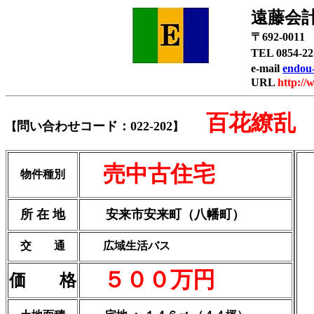
遠藤会
〒692-00
TEL 0854-
e-mail
endou-
URL
http://
百花繚乱 
問い合わせコード：022-202
【
】
売中古住宅
物件種別
所 在 地
安来市安来町（八幡町）
交 通
広域生活バス
５００万円
価 格