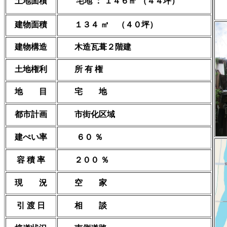
土地面積
宅地
：
１４６㎡
（４４坪）
建物面積
１３４ ㎡ （４０坪）
建物構造
木造瓦葺２階建
土地権利
所 有 権
地 目
宅 地
都市計画
市街化区域
建ぺい率
６０ ％
容 積 率
２００ ％
現 況
空 家
引 渡 日
相 談