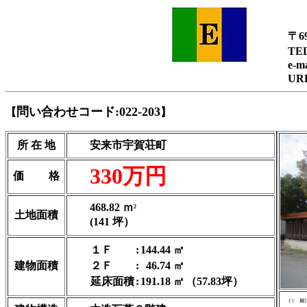
〒6
TEL
e-
問い合わせコード:022-203
【
】
所 在 地
安来市宇賀荘町
330万円
価 格
468.82 ｍ
2
土地面積
(141 坪）
１Ｆ
:
144.44 ㎡
建物面積
２Ｆ
:
46.74 ㎡
延床面積
:
191.18 ㎡
（57.83坪）