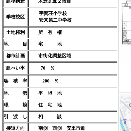
建物構造
木造瓦葺２階建
宇賀荘小学校
学校校区
安来第二中学校
土地権利
所 有 権
地 目
宅 地
都市計画
市街化調整区域
建ぺい率
70 ％
容 積 率
200 ％
地 勢
平 坦 地
環 境
住 宅 地
引 渡 し
相 談
接道方向
南側 西側 安来市道