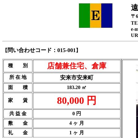
〒
TE
e-m
U
問い合わせコード：015-001
【
】
店舗兼住宅、倉庫
種 別
所 在 地
安来市安来町
面 積
183.20 ㎡
80,000 円
家 賃
共 益 金
0 円
敷 金
4 ヶ 月
礼 金
1 ヶ 月