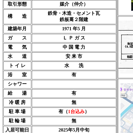
取引形態
媒介（仲介）
鉄骨・木造・セメント瓦
構 造
鉄板葺２階建
建築年月
1971 年5 月
ガ ス
Ｌ Ｐ ガ ス
電 気
中 国 電 力
水 道
安 来 市
ト イ レ
水 洗
浴 室
有
シャワー
給 湯
有
冷 暖 房
無
駐 車 場
有（
1台込み
）
駐 輪 場
無
入居可能日
2025年5月中旬