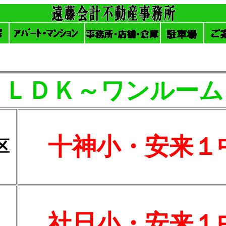
１ＬＤＫ～ワンルーム
十神小・安来１
区
社日小・安来１