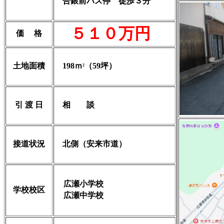
合銀前バス停 徒歩３分
５１０万円
価 格
土地面積
198ｍ
（59坪）
2
引 渡 日
相 談
接道状況
北側（安来市道）
広瀬小学校
学校校区
広瀬中学校