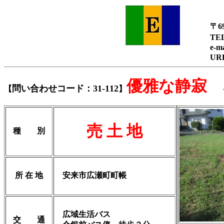
〒6
TEL
e-
優雅な静寂 
問い合わせコード：31-112
【
】
売 土 地
種 別
所 在 地
安来市広瀬町町帳
広域生活バス
交 通