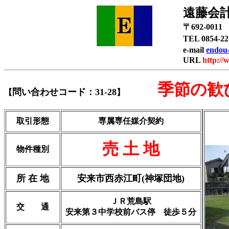
遠藤会
〒692-00
TEL 0854-
e-mail
endou-
URL
http://
季節の歓び
問い合わせコード：31-28
【
】
取引形態
専属専任媒介契約
売 土 地
物件種別
所 在 地
安来市西赤江町(神塚団地)
ＪＲ荒島駅
交 通
安来第３中学校前バス停 徒歩５分