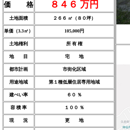
８４６ 万円
価 格
土地面積
２６６ ㎡（８０坪）
単価（3.3㎡）
105,000円
土地権利
所 有 権
地 目
宅 地
都市計画
市街化区域
用途地域
第１種低層住居専用地域
建ぺい率
６０ ％
容 積 率
１００ ％
現 況
更 地