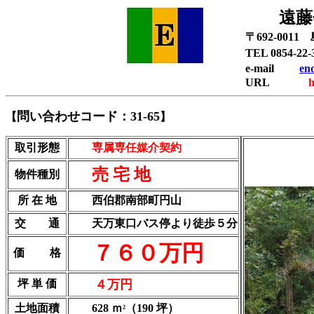
遠藤会
〒692-001
TEL 0854-
e-mail
en
URL
h
問い合わせコード：31-65
【
】
取引形態
専属専任媒介契約
売 宅 地
物件種別
所 在 地
西伯郡南部町円山
交 通
天万東口バス停より徒歩５分
７６０万円
価 格
坪 単 価
４万円
土地面積
628 ｍ
（190 坪）
2