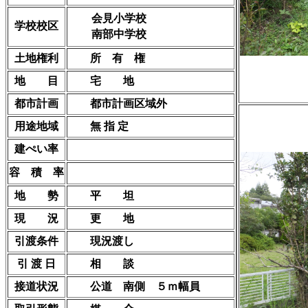
会見小学校
学校校区
南部中学校
土地権利
所 有 権
地 目
宅 地
都市計画
都市計画区域外
用途地域
無 指 定
建ぺい率
容 積 率
地 勢
平 坦
現 況
更 地
引渡条件
現況渡し
引 渡 日
相 談
接道状況
公道 南側 ５ｍ幅員