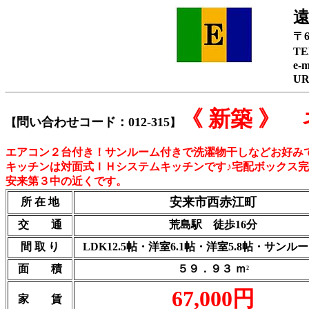
〒
TE
e-m
U
《 新築 》
問い合わせコード：012-315
【
】
エアコン２台付き！サンルーム付きで洗濯物干しなどお好み
キッチンは対面式ＩＨシステムキッチンです♪宅配ボックス
安来第３中の近くです。
安来市西赤江町
所 在 地
交 通
荒島駅 徒歩16分
間 取 り
LDK12.5帖・洋室6.1帖・洋室5.8帖・サンルー
面 積
５９．９３ ｍ
2
67,000円
家 賃