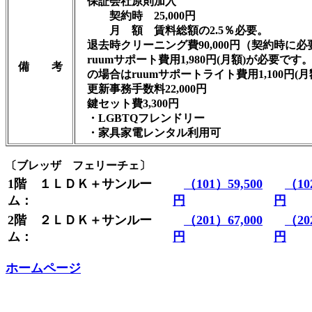
保証会社原則加入
契約時 25,000円
月 額 賃料総額の2.5％必要。
退去時クリーニング費90,000円（契約時に必
ruumサポート費用1,980円(月額)が必要です
備 考
の場合はruumサポートライト費用1,100円(月額
更新事務手数料22,000円
鍵セット費3,300円
・LGBTQフレンドリー
・家具家電レンタル利用可
〔ブレッザ フェリーチェ〕
1階 １ＬＤＫ＋サンルー
（101）59,500
（10
ム：
円
円
2階 ２ＬＤＫ＋サンルー
（201）67,000
（20
ム：
円
円
ホームページ