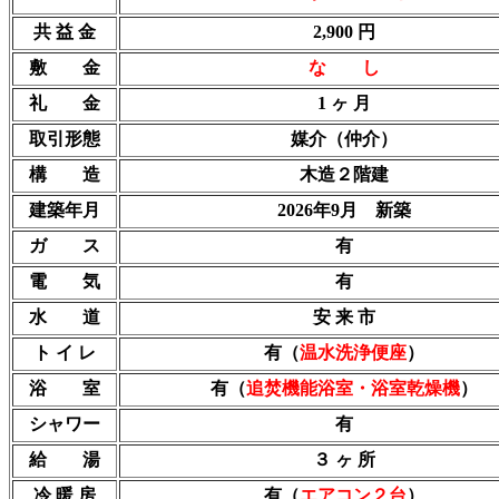
共 益 金
2,900 円
敷 金
な し
礼 金
1 ヶ 月
取引形態
媒介（仲介）
構 造
木造２階建
建築年月
2026年9月 新築
ガ ス
有
電 気
有
水 道
安 来 市
ト イ レ
有（
温水洗浄便座
）
浴 室
有（
追焚機能浴室・浴室乾燥機
）
シャワー
有
給 湯
３ ヶ 所
冷 暖 房
有（
エアコン２台
）