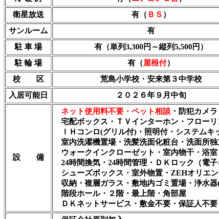
衛星放送
有（
ＢＳ
）
サンルーム
有
駐 車 場
有（単列3,300円～縦列5,500円）
駐 輪 場
有（
屋根付
）
校 区
荒島小学校・安来第３中学校
入居可能日
２０２６年９月中旬
ネット使用料不要・ペット相談
・防犯カメラ
宅配ボックス・ＴＶインターホン・フローリ
ＩＨコンロ(グリル付)・照明付・システムキ
室内洗濯機置場・洗髪洗面化粧台・洗面所独
ウォークインクローゼット・室内物干・浴室
設 備
24時間換気・24時間管理・ＤＫロック（電子
シューズボックス・室外物置・ZEHオリエン
収納・複層ガラス・敷地内ゴミ置場・浄水器(
階段ホール・２階・最上階・角部屋
ＤＫネットサービス・敷金不要・保証人不要